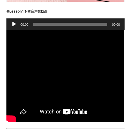
◎Lesson4予習音声&動画
音
00:00
00:00
声
プ
レ
ー
ヤ
ー