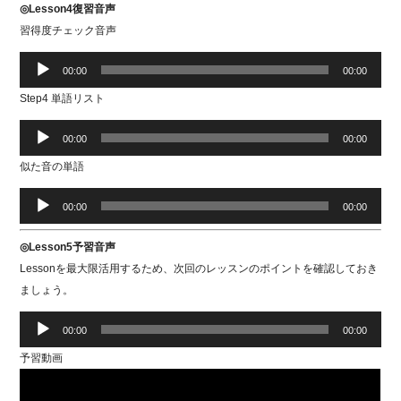
◎Lesson4復習音声
習得度チェック音声
音
00:00
00:00
声
Step4 単語リスト
プ
レ
音
00:00
00:00
ー
声
似た音の単語
ヤ
プ
ー
レ
音
00:00
00:00
ー
声
ヤ
プ
◎Lesson5予習音声
ー
レ
Lessonを最大限活用するため、次回のレッスンのポイントを確認しておき
ー
ましょう。
ヤ
音
ー
00:00
00:00
声
予習動画
プ
レ