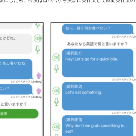
訳にしたら、今度は日本語から英語に英作文して瞬間英作文の