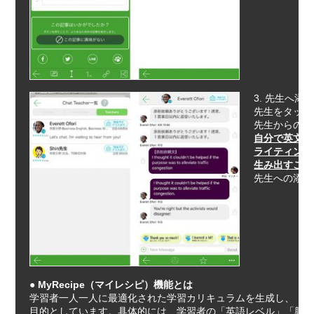
3. 先生へ
先生をタップ
自分で英文を
ライティング
生み出すこと
先生への添削
● MyRecipe（マイレシピ）機能とは
学習者一人一人に最適化された学習カリキュラムを生成し、「最
目的としています。具体的には、学習者の「英語レベル」「興味