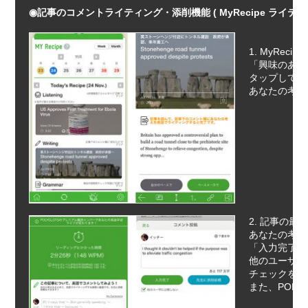
1. MyRe
「興味のある
タップして記
あなたの考え
2. 記事の
あなたの考え
「入力完了」
他のユーザー
チェックを入
また、POL