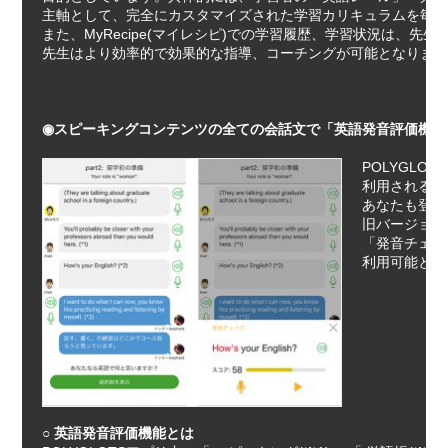
主軸として、完全にカスタマイズされた学習カリキュラムを毎朝7
また、MyRecipe(マイレシピ)での学習履歴、学習状況は、先
先生はより効率的で効果的な指導、コーチングが可能となります
◉スピーキングコンテンツの全ての会話文で「英語発音評価機能
POLYGL
利用される英
あなたも登場
旧バージョン
「発音チェッ
利用可能とな
○ 英語発音評価機能とは