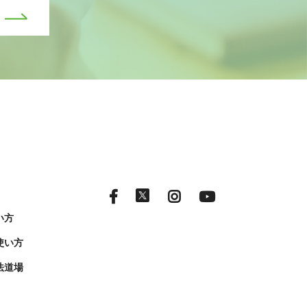
い方
使い方
法道場