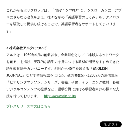
これからもポリグロッツは、「 “好き” を “学び” に 」をスローガンに、アプ
リにさらなる改良を加え、様々な形の「英語学習のしくみ」をテクノロジ
ーを駆使して提供し続けることで、英語学習者をサポートしてまいりま
す。
○ 株式会社アルクについて
アルクは、1969年4月の創業以来、企業理念として「地球人ネットワーク
を創る」を掲げ、実践的な語学力を身につける教材の開発をすすめてきた
語学教育総合カンパニーです。創刊から45年を超える『ENGLISH
JOURNAL』など学習情報誌をはじめ、受講者数延べ120万人の通信講座
「ヒアリングマラソン」シリーズ、書籍、研修、ｅラーニング教材、各種
デジタルコンテンツの提供など、語学分野における学習者向けの様々な支
援を行っております。
https://www.alc.co.jp/
プレスリリース本文はこちら