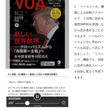
2. 「ペースメーカ」機
能による自動スクロー
ルで、１分間に読める
速度(WPM)を意識しな
がら読み進めることが
できます。いつものペ
ースより少し早めのペ
ースを設定して読んで
みましょう。「リスニ
ング」機能でも、同様
に音声の再生スピード
を自由に変えて学習で
きます。