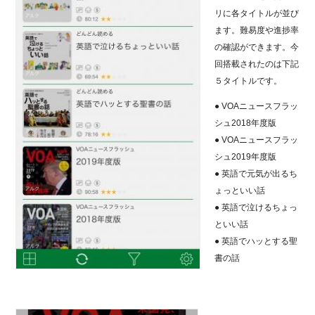
リに各タイトルが並び
ます。難易度や進捗率
の確認ができます。今
回搭載されたのは下記
５タイトルです。
● VOAニュースフラッ
シュ2018年度版
● VOAニュースフラッ
シュ2019年度版
● 英語で元気が出るち
ょっといい話
● 英語で泣けるちょっ
といい話
● 英語でハッとする聖
書の話