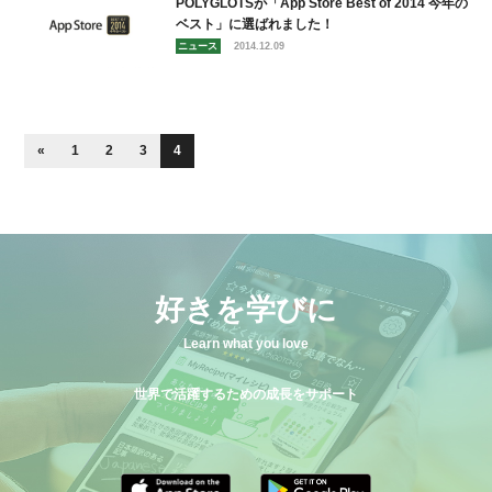
POLYGLOTSが「App Store Best of 2014 今年の
ベスト」に選ばれました！
ニュース
2014.12.09
«
1
2
3
4
好きを学びに
Learn what you love
世界で活躍するための成長をサポート