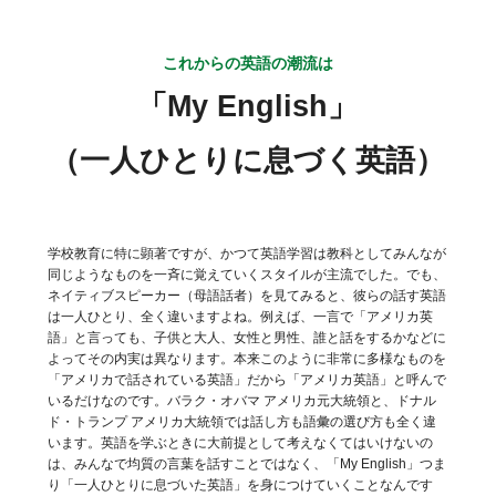
これからの英語の潮流は
「My English」
（一人ひとりに息づく英語）
学校教育に特に顕著ですが、かつて英語学習は教科としてみんなが
同じようなものを一斉に覚えていくスタイルが主流でした。でも、
ネイティブスピーカー（母語話者）を見てみると、彼らの話す英語
は一人ひとり、全く違いますよね。例えば、一言で「アメリカ英
語」と言っても、子供と大人、女性と男性、誰と話をするかなどに
よってその内実は異なります。本来このように非常に多様なものを
「アメリカで話されている英語」だから「アメリカ英語」と呼んで
いるだけなのです。バラク・オバマ アメリカ元大統領と、ドナル
ド・トランプ アメリカ大統領では話し方も語彙の選び方も全く違
います。英語を学ぶときに大前提として考えなくてはいけないの
は、みんなで均質の言葉を話すことではなく、「My English」つま
り「一人ひとりに息づいた英語」を身につけていくことなんです