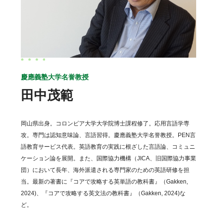
慶應義塾大学名誉教授
田中茂範
岡山県出身。コロンビア大学大学院博士課程修了。応用言語学専
攻。専門は認知意味論、言語習得。慶應義塾大学名誉教授。PEN言
語教育サービス代表。英語教育の実践に根ざした言語論、コミュニ
ケーション論を展開。また、国際協力機構（JICA、旧国際協力事業
団）において長年、海外派遣される専門家のための英語研修を担
当。最新の著書に『コアで攻略する英単語の教科書』（Gakken,
2024)、『コアで攻略する英文法の教科書』（Gakken, 2024)な
ど。