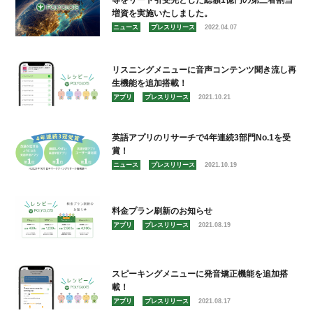
等をリード引受先とした総額1億円の第三者割当
増資を実施いたしました。
ニュース
プレスリリース
2022.04.07
リスニングメニューに音声コンテンツ聞き流し再
生機能を追加搭載！
アプリ
プレスリリース
2021.10.21
英語アプリのリサーチで4年連続3部門No.1を受
賞！
ニュース
プレスリリース
2021.10.19
料金プラン刷新のお知らせ
アプリ
プレスリリース
2021.08.19
スピーキングメニューに発音矯正機能を追加搭
載！
アプリ
プレスリリース
2021.08.17