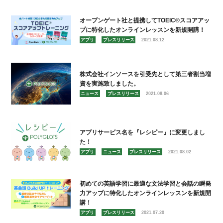
オープンゲート社と提携してTOEIC®︎スコアアッ
プに特化したオンラインレッスンを新規開講！
アプリ
プレスリリース
2021.08.12
株式会社インソースを引受先として第三者割当増
資を実施致しました。
ニュース
プレスリリース
2021.08.06
アプリサービス名を『レシピー』に変更しまし
た！
アプリ
ニュース
プレスリリース
2021.08.02
初めての英語学習に最適な文法学習と会話の瞬発
力アップに特化したオンラインレッスンを新規開
講！
アプリ
プレスリリース
2021.07.20