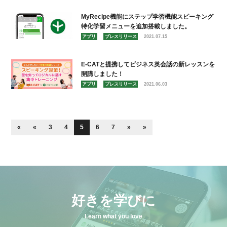
MyRecipe機能にステップ学習機能スピーキング
特化学習メニューを追加搭載しました。
アプリ
プレスリリース
2021.07.15
E-CATと提携してビジネス英会話の新レッスンを
開講しました！
アプリ
プレスリリース
2021.06.03
«
«
3
4
5
6
7
»
»
好きを学びに
Learn what you love